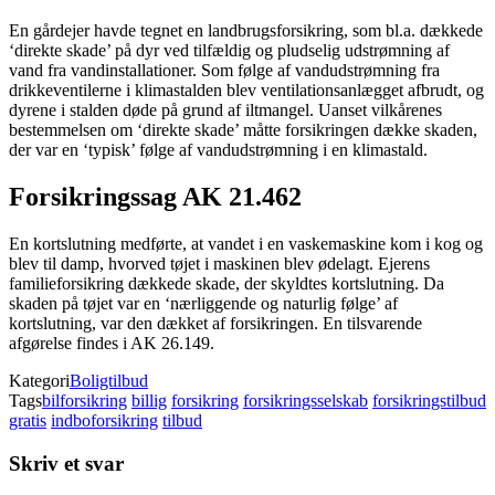
En gårdejer havde tegnet en landbrugsforsikring, som bl.a. dækkede
‘direkte skade’ på dyr ved tilfældig og pludselig udstrømning af
vand fra vandinstallationer. Som følge af vandudstrømning fra
drikkeventilerne i klimastalden blev ventilationsanlægget afbrudt, og
dyrene i stalden døde på grund af iltmangel. Uanset vilkårenes
bestemmelsen om ‘direkte skade’ måtte forsikringen dække skaden,
der var en ‘typisk’ følge af vandudstrømning i en klimastald.
Forsikringssag AK 21.462
En kortslutning medførte, at vandet i en vaskemaskine kom i kog og
blev til damp, hvorved tøjet i maskinen blev ødelagt. Ejerens
familieforsikring dækkede skade, der skyldtes kortslutning. Da
skaden på tøjet var en ‘nærliggende og naturlig følge’ af
kortslutning, var den dækket af forsikringen. En tilsvarende
afgørelse findes i AK 26.149.
Kategori
Boligtilbud
Tags
bilforsikring
billig
forsikring
forsikringsselskab
forsikringstilbud
gratis
indboforsikring
tilbud
Skriv et svar