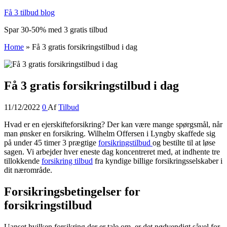
Få 3 tilbud blog
Spar 30-50% med 3 gratis tilbud
Home
»
Få 3 gratis forsikringstilbud i dag
Få 3 gratis forsikringstilbud i dag
11/12/2022
0
Af
Tilbud
Hvad er en ejerskifteforsikring? Der kan være mange spørgsmål, når
man ønsker en forsikring. Wilhelm Offersen i Lyngby skaffede sig
på under 45 timer 3 prægtige
forsikringstilbud
og bestilte til at løse
sagen. Vi arbejder hver eneste dag koncentreret med, at indhente tre
tillokkende
forsikring tilbud
fra kyndige billige forsikringsselskaber i
dit nærområde.
Forsikringsbetingelser for
forsikringstilbud
Uanset hvilken forsikring der er tale om, er det nødvendigt såvel for