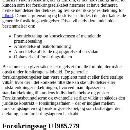
kunden som for forsikringsselskabet nærmere at have defineret,
hvilke hændelser der dækkes, og hvilke der ikke ydes dækning for
tilbud
. Denne afgrænsning og beskrivelse findes i det, der kaldes de
generelle forsikringsbetingelser. Disse vil endvidere indeholde
bestemmelser om:
Præmiebetaling og konsekvensen af manglende
præmiebetaling
Anmeldelse af risikoforandring
Anmeldelse af skade og opgørelse af en sådan
Ophævelse af forsikringsaftalen
Bestemmelsen giver således et regelsæt for alle forhold, der måtte
opstå under forsikringens løbetid. De generelle
forsikringsbetingelser kan være suppleret med et eller flere særlige
vilkår, hvor der i det konkrete tilfælde kan ske udvidelser eller
indskrænkninger i dækningen, hvorved man tilpasser en
standarddækning til kundens individuelle behov og ønsker.
Forsikringsbetingelserne og eventuelle særlige vilkår er således den
juridiske kontrakt – forsikringsaftalen – der er indgået mellem
forsikringstageren og forsikringsselskabet, og som fastlægger den
dækning, som forsikringstageren har købt.
Forsikringssag U l985.779